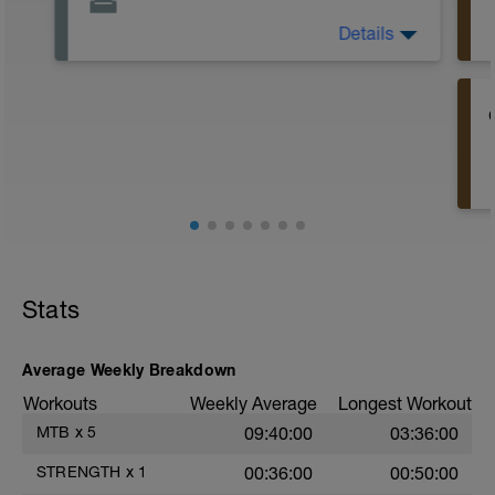
Details
El día de descanso es importante para
descansar no sólo fisicamente sino
también mentalmente.
Por lo tanto es importante no hacer ni
pensar en deporte, e intentar
desconectar lo máximo posible.
También es muy recomendable intentar
aprovechar ese tiempo "extra" que
tendríamos de no entrenar, para dormir
un poco más (a poder ser mínimo 8h) y
poder recuperar mejor.
Stats
Average Weekly Breakdown
Workouts
Weekly Average
Longest Workout
MTB
x
5
09:40:00
03:36:00
STRENGTH
x
1
00:36:00
00:50:00