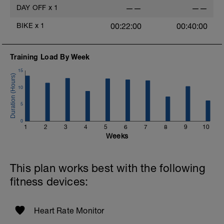
DAY OFF
x
1
——
——
BIKE
x
1
00:22:00
00:40:00
Training Load By Week
15
10
5
0
1
2
3
4
5
6
7
8
9
10
Weeks
This plan works best with the following
fitness devices:
Heart Rate Monitor