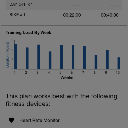
DAY OFF
x
1
——
——
BIKE
x
1
00:22:00
00:40:00
Training Load By Week
15
10
f
5
0
1
2
3
4
5
6
7
8
9
10
Weeks
This plan works best with the following
fitness devices:
Heart Rate Monitor