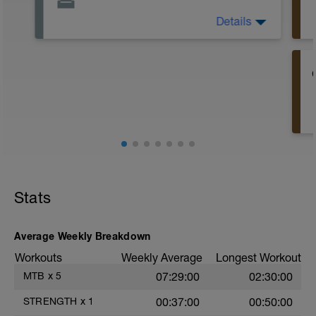
Details
El día de descanso es importante para
descansar no sólo fisicamente sino
también mentalmente.
Por lo tanto es importante no hacer ni
pensar en deporte, e intentar
desconectar lo máximo posible.
También es muy recomendable intentar
aprovechar ese tiempo "extra" que
tendríamos de no entrenar, para dormir
un poco más (a poder ser mínimo 8h) y
poder recuperar mejor.
Stats
Average Weekly Breakdown
Workouts
Weekly Average
Longest Workout
MTB
x
5
07:29:00
02:30:00
STRENGTH
x
1
00:37:00
00:50:00