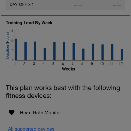
DAY OFF
x
1
——
——
Training Load By Week
15
10
5
0
f
1
2
3
4
5
6
7
8
9
10
11
12
Weeks
This plan works best with the following
fitness devices:
Heart Rate Monitor
All supported devices