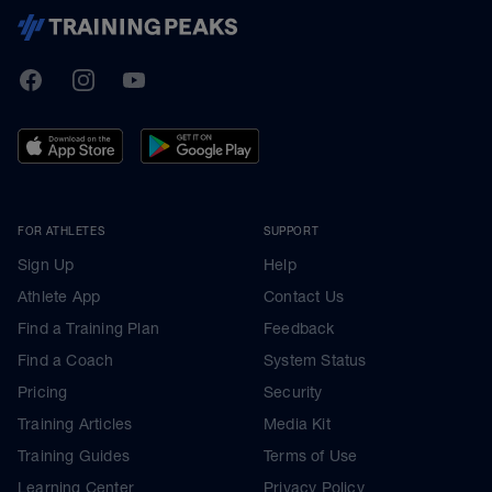
TrainingPeaks
Facebook
Instagram
Youtube
FOR ATHLETES
SUPPORT
Sign Up
Help
Athlete App
Contact Us
Find a Training Plan
Feedback
Find a Coach
System Status
Pricing
Security
Training Articles
Media Kit
Training Guides
Terms of Use
Learning Center
Privacy Policy