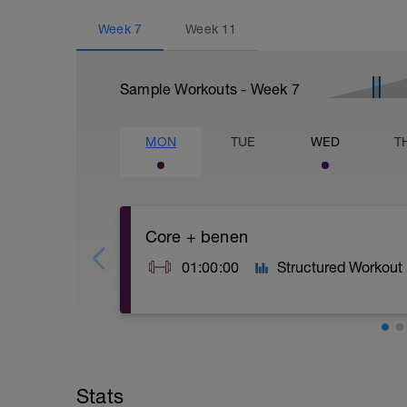
Week
7
Week
11
Sample Workouts - Week
7
MON
TUE
WED
T
Core + benen
01:00:00
Structured Workout
A: Warm Up (fiets)
B: Close Grip Push Up
C: Banded Squat
Stats
D: Alternating Superman