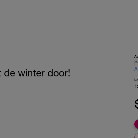
A
P
A
 de winter door!
L
1