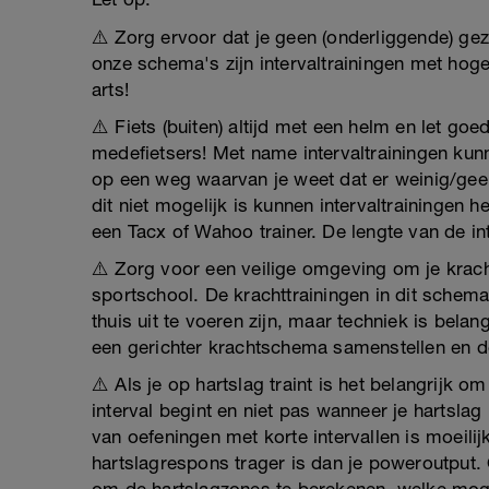
⚠️ Zorg ervoor dat je geen (onderliggende) gezo
onze schema's zijn intervaltrainingen met hoge 
arts!
⚠️ Fiets (buiten) altijd met een helm en let g
medefietsers! Met name intervaltrainingen kunn
op een weg waarvan je weet dat er weinig/geen 
dit niet mogelijk is kunnen intervaltrainingen
een Tacx of Wahoo trainer. De lengte van de in
⚠️ Zorg voor een veilige omgeving om je kracht
sportschool. De krachttrainingen in dit schem
thuis uit te voeren zijn, maar techniek is belang
een gerichter krachtschema samenstellen en d
⚠️ Als je op hartslag traint is het belangrijk o
interval begint en niet pas wanneer je hartslag
van oefeningen met korte intervallen is moeili
hartslagrespons trager is dan je poweroutput