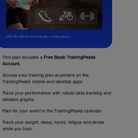
$107.99 USD for the first year, billed yearly.
This plan includes a
Free Basic TrainingPeaks
Account.
Access your training plan anywhere on the
TrainingPeaks mobile and desktop apps.
Track your performance with robust data tracking and
detailed graphs.
Plan for your event in the TrainingPeaks calendar.
Track your weight, sleep, hours, fatigue and stress
while you train.