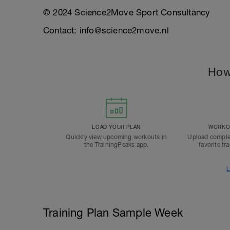
© 2024 Science2Move Sport Consultancy
Contact: info@science2move.nl
How
LOAD YOUR PLAN
WORKOU
Quickly view upcoming workouts in
Upload comple
the TrainingPeaks app.
favorite tr
L
Training Plan Sample Week