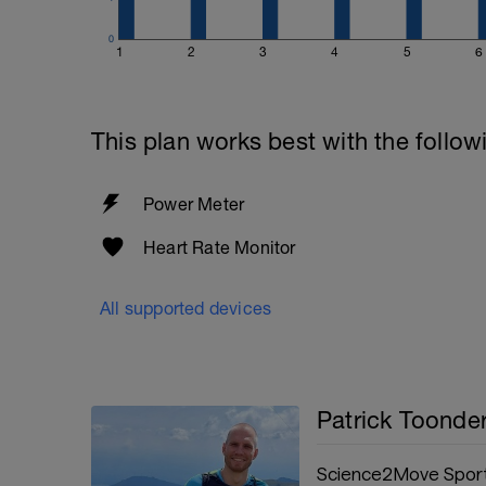
0
1
2
3
4
5
6
This plan works best with the follow
Power Meter
Heart Rate Monitor
All supported devices
Patrick Toonde
Science2Move Sport