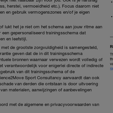
jk niet haalbaar zijn voor jou. Ook is je hartslag
ess, herstel, vermoeidheid etc.). Focus daarom niet
ingen en gebruik vermogenszones en/of je eigen
of lukt het je niet om het schema aan jouw ritme aan
 een gepersonaliseerd trainingsschema dat
n en leefstijl.
R
a met de grootste zorgvuldigheid is samengesteld,
ntie geven dat de in dit trainingsschema
T
entuele bronnen waarnaar verwezen wordt volledig of
t
v
t verantwoordelijk voor enigerlei directe of indirecte
S
 gebruik van dit trainingsschema of de
cience2Move Sport Consultancy aanvaardt dan ook
schade van derden die ontstaan is door uitvoering
ie van materialen, aanwijzingen of aanbevelingen
koord met de algemene en privacyvoorwaarden van