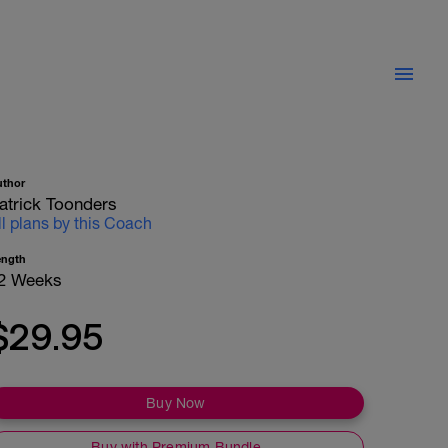
uthor
atrick Toonders
ll plans by this Coach
ength
2 Weeks
$29.95
Buy Now
Buy with Premium Bundle