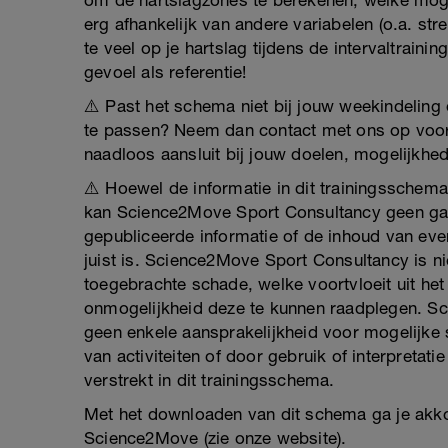
om de hartslagzones te berekenen, welke mogeli
erg afhankelijk van andere variabelen (o.a. str
te veel op je hartslag tijdens de intervaltrain
gevoel als referentie!
⚠️ Past het schema niet bij jouw weekindeling 
te passen? Neem dan contact met ons op voor
naadloos aansluit bij jouw doelen, mogelijkhede
⚠️ Hoewel de informatie in dit trainingsschem
kan Science2Move Sport Consultancy geen gara
gepubliceerde informatie of de inhoud van ev
juist is. Science2Move Sport Consultancy is nie
toegebrachte schade, welke voortvloeit uit het
onmogelijkheid deze te kunnen raadplegen. S
geen enkele aansprakelijkheid voor mogelijke 
van activiteiten of door gebruik of interpretat
verstrekt in dit trainingsschema.
Met het downloaden van dit schema ga je ak
Science2Move (zie onze website).