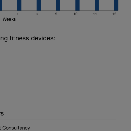
7
8
9
10
11
12
Weeks
ing fitness devices:
rs
 Consultancy