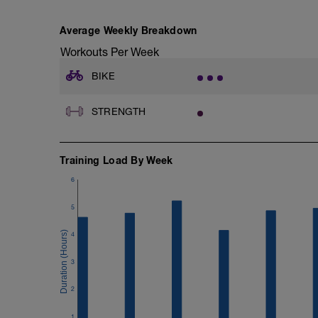
E: Step Up with Knee Raise
F: Bicycle Sit-Up
G: Body Weight Alternating Lunge
Average Weekly Breakdown
H: DB Russian Twist
Workouts Per Week
I: Elevated Single Leg Body Weight Calf
J: Hamstring Slide
BIKE
K: Cool Down
STRENGTH
Training Load By Week
6
5
4
3
2
1