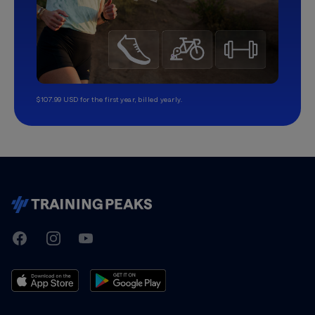
$107.99 USD for the first year, billed yearly.
TrainingPeaks
Facebook
Instagram
Youtube