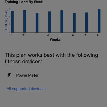
Training Load By Week
6
4
2
0
1
2
3
4
5
6
7
8
Weeks
This plan works best with the following
fitness devices:
Power Meter
All supported devices