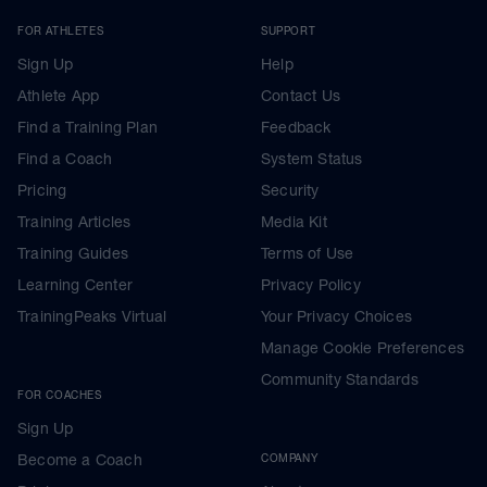
FOR ATHLETES
SUPPORT
Sign Up
Help
Athlete App
Contact Us
Find a Training Plan
Feedback
Find a Coach
System Status
Pricing
Security
Training Articles
Media Kit
Training Guides
Terms of Use
Learning Center
Privacy Policy
TrainingPeaks Virtual
Your Privacy Choices
Manage Cookie Preferences
Community Standards
FOR COACHES
Sign Up
Become a Coach
COMPANY