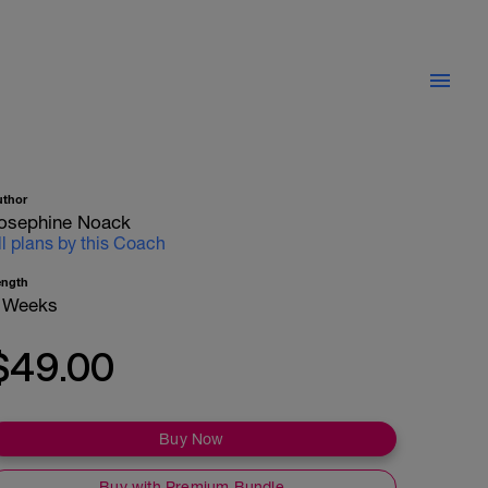
uthor
osephine Noack
ll plans by this Coach
ength
 Weeks
$49.00
Buy Now
Buy with Premium Bundle