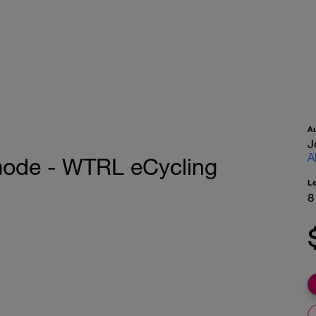
A
J
A
mode - WTRL eCycling
L
8