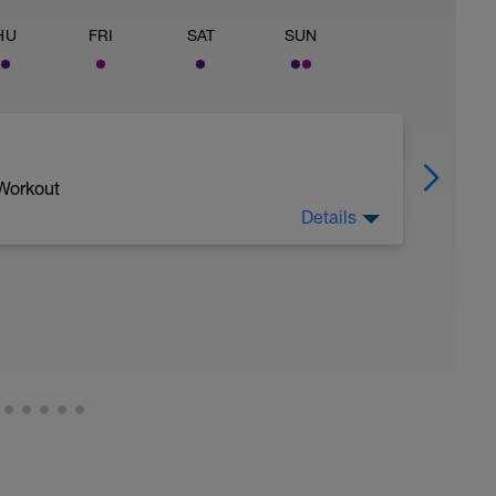
HU
FRI
SAT
SUN
 Workout
Details
igkeit wie im Rennen!)
m flachen Segment oder leichten Steigung ein.
.