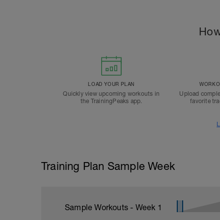
How
LOAD YOUR PLAN
WORKOU
Quickly view upcoming workouts in
Upload comple
the TrainingPeaks app.
favorite tr
L
Training Plan Sample Week
Sample Workouts - Week
1