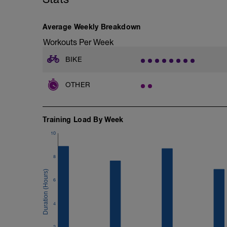
Average Weekly Breakdown
Workouts Per Week
BIKE
OTHER
Training Load By Week
10
8
6
4
2