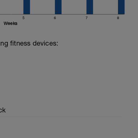
5
6
7
8
Weeks
ing fitness devices:
ck