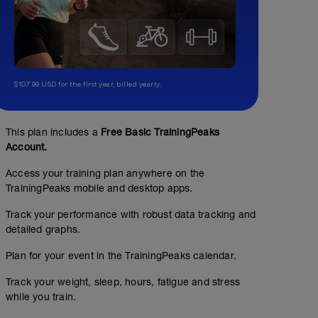
$107.99 USD for the first year, billed yearly.
This plan includes a
Free Basic TrainingPeaks
Account.
Access your training plan anywhere on the
TrainingPeaks mobile and desktop apps.
Track your performance with robust data tracking and
detailed graphs.
Plan for your event in the TrainingPeaks calendar.
Track your weight, sleep, hours, fatigue and stress
while you train.