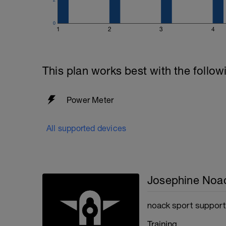
0
1
2
3
4
This plan works best with the follow
Power Meter
All supported devices
Josephine Noa
noack sport support
Training.