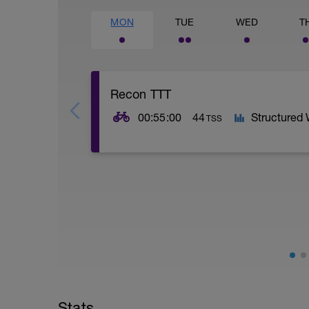
MON
TUE
WED
T
Recon TTT
00:55:00
44
Structured
TSS
Fahre den Rennkurs (mit Trainer-Schwier
Bleibe in Z1 (grau) und unterer Z2 (blau).
Baue 5x 1'30 @threshold (gelb) auf eine
Erhole dich dazwischen vollständig (>4')
Stats