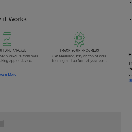
 it Works
T AND ANALYZE
TRACK YOUR PROGRESS
R
ted workouts from your
Get feedback, stay on top of your
acking app or device.
training and perform at your best.
T
t
v
earn More
S