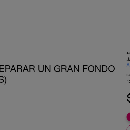
A
J
A
REPARAR UN GRAN FONDO
L
S)
1