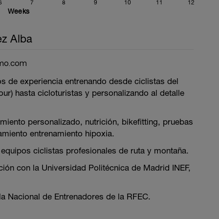
6
7
8
9
10
11
12
Weeks
ez Alba
smo.com
s de experiencia entrenando desde ciclistas del
our) hasta cicloturistas y personalizando al detalle
miento personalizado, nutrición, bikefitting, pruebas
amiento entrenamiento hipoxia.
equipos ciclistas profesionales de ruta y montaña.
ción con la Universidad Politécnica de Madrid INEF,
ela Nacional de Entrenadores de la RFEC.