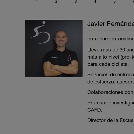
1
2
3
4
5
Javier Fernánd
entrenamientocicli
Llevo más de 30 año
más alto nivel (pro-t
para cada ciclista.
Servicios de entrena
de esfuerzo, asesor
Colaboraciones con 
Profesor e investiga
CAFD.
Director de la Escu