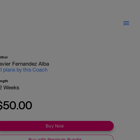
uthor
avier Fernandez Alba
ll plans by this Coach
ength
2 Weeks
$50.00
Buy Now
Buy with Premium Bundle