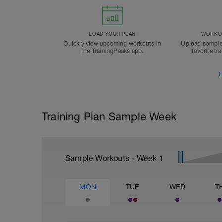
LOAD YOUR PLAN
WORKOU
Quickly view upcoming workouts in
Upload comple
the TrainingPeaks app.
favorite tr
L
Training Plan Sample Week
Sample Workouts - Week
1
MON
TUE
WED
T