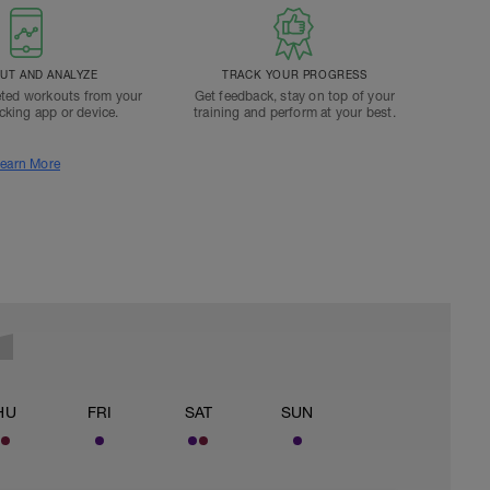
T AND ANALYZE
TRACK YOUR PROGRESS
ted workouts from your
Get feedback, stay on top of your
acking app or device.
training and perform at your best.
earn More
HU
FRI
SAT
SUN