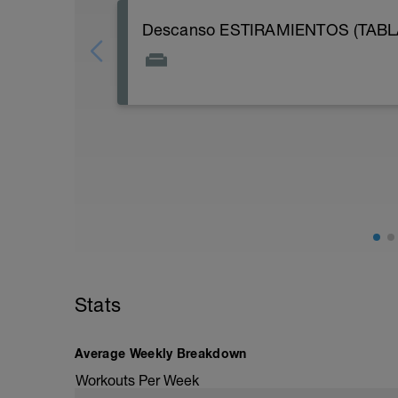
Descanso ESTIRAMIENTOS (TABL
Durante este día recuerda hidratarte de
sesión de estiramientos puede ayudarte a
Stats
Average Weekly Breakdown
Workouts Per Week