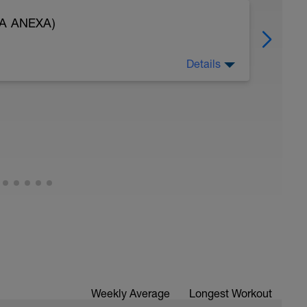
A ANEXA)
Details
 forma correcta y cuida tu alimentación. Una
 recuperar mejor y relajarte.
Weekly Average
Longest Workout