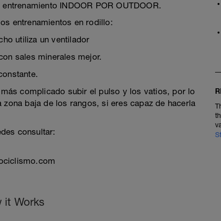
 los entrenamiento INDOOR POR OUTDOOR.
os entrenamientos en rodillo:
ho utiliza un ventilador
con sales minerales mejor.
constante.
s más complicado subir el pulso y los vatios, por lo
R
a zona baja de los rangos, si eres capaz de hacerla
T
t
v
des consultar:
S
tociclismo.com
 it Works