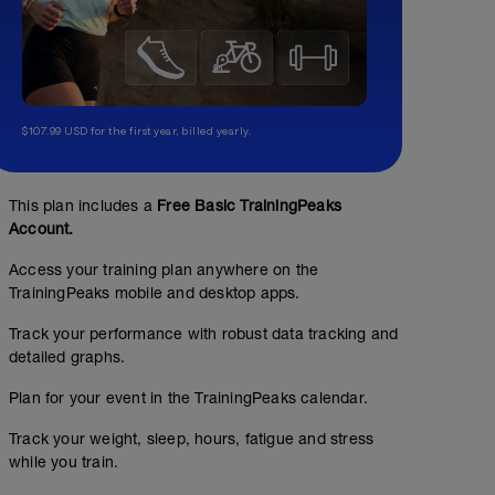
$107.99 USD for the first year, billed yearly.
This plan includes a
Free Basic TrainingPeaks
Account.
Access your training plan anywhere on the
TrainingPeaks mobile and desktop apps.
Track your performance with robust data tracking and
detailed graphs.
Plan for your event in the TrainingPeaks calendar.
Track your weight, sleep, hours, fatigue and stress
while you train.