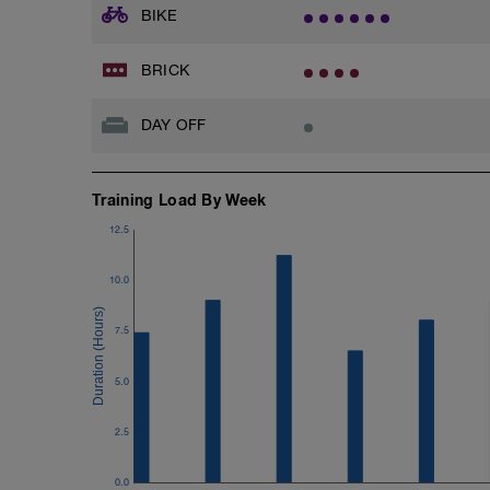
BIKE
BRICK
DAY OFF
Training Load By Week
12.5
10.0
7.5
5.0
2.5
0.0