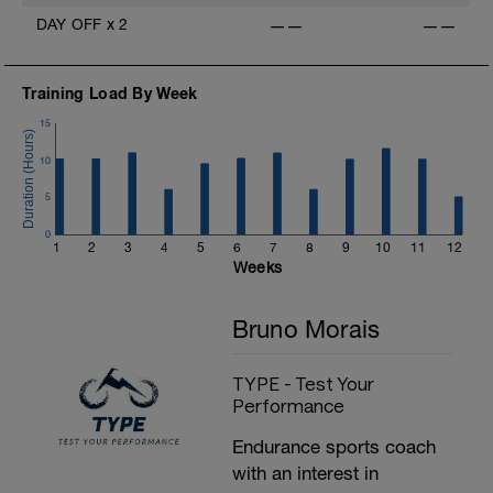
DAY OFF
x
2
——
——
Training Load By Week
15
10
5
0
1
2
3
4
5
6
7
8
9
10
11
12
Weeks
Bruno Morais
TYPE - Test Your
Performance
Endurance sports coach
with an interest in