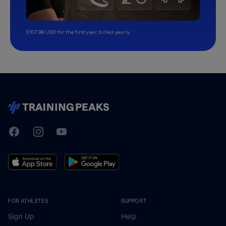
$107.99 USD for the first year, billed yearly.
TrainingPeaks
Facebook
Instagram
Youtube
FOR ATHLETES
SUPPORT
Sign Up
Help