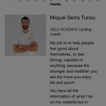
1
2
3
4
5
6
7
8
9
10
11
12
Weeks
Miquel Serra Tuneu
VELO SCIENCE Cycling
coach
My job is to help people
feel good about
themselves, to feel
strong, capable of
anything, because the
stronger and healthier you
are the more you enjoy
life and sport!
You have all the
information of what I do
on my website but in