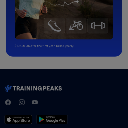
$107.99 USD for the first year, billed yearly.
TrainingPeaks
Facebook
Instagram
Youtube