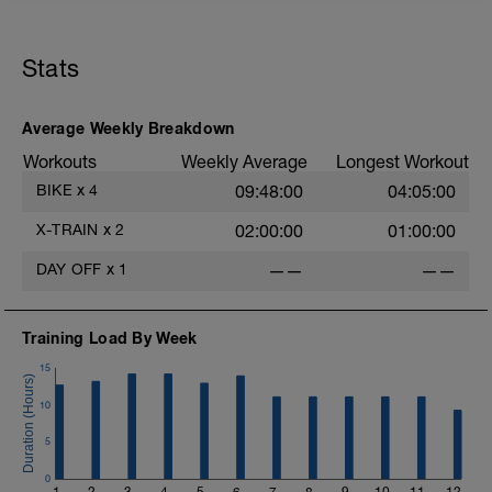
Calentamiento de 20' a Z1 + 1:30h a Z2
+ Enfriamiento 10'
Stats
Cadencia 90-100rpm
Terreno llano
c
ADJUNTO IMAGEN PERCEPCIÓN DEL
Average Weekly Breakdown
ESFUERZO (RPE): 2-3
Workouts
Weekly Average
Longest Workout
BIKE
x
4
09:48:00
04:05:00
X-TRAIN
x
2
02:00:00
01:00:00
DAY OFF
x
1
——
——
Training Load By Week
15
10
5
0