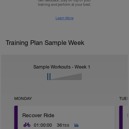
Get feedback, stay on top of your
training and perform at your best.
Learn More
Training Plan Sample Week
Sample Workouts - Week
1
MONDAY
TUE
Recover Ride
01:00:00
36
TSS