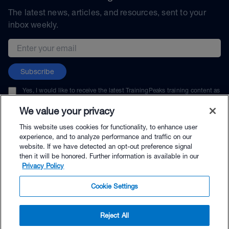
The latest news, articles, and resources, sent to your
inbox weekly.
Email address
Subscribe
Yes, I would like to receive the latest TrainingPeaks training content as
well as updates on TrainingPeaks products, services, and events. I can
unsubscribe at any time.
We value your privacy
This website uses cookies for functionality, to enhance user
experience, and to analyze performance and traffic on our
website. If we have detected an opt-out preference signal
then it will be honored. Further information is available in our
© TrainingPeaks, LLC
Privacy Policy
Cookie Settings
Reject All
$69.00 - Buy Now