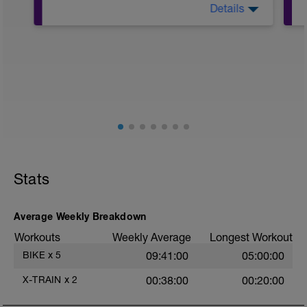
Details
45' bis 60' locker
5
Stats
Average Weekly Breakdown
Workouts
Weekly Average
Longest Workout
2
BIKE
x
5
09:41:00
05:00:00
X-TRAIN
x
2
00:38:00
00:20:00