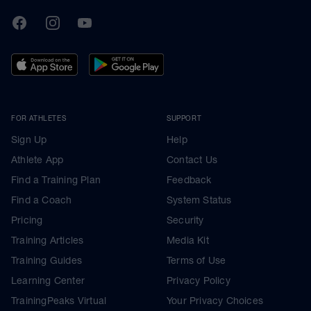
TrainingPeaks
Facebook
Instagram
Youtube
FOR ATHLETES
SUPPORT
Sign Up
Help
Athlete App
Contact Us
Find a Training Plan
Feedback
Find a Coach
System Status
Pricing
Security
Training Articles
Media Kit
Training Guides
Terms of Use
Learning Center
Privacy Policy
TrainingPeaks Virtual
Your Privacy Choices