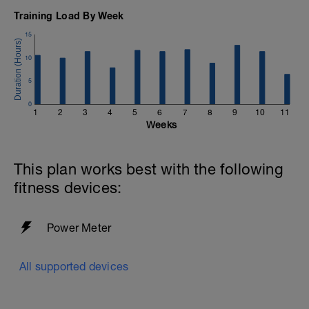
Training Load By Week
15
10
5
0
1
2
3
4
5
6
7
8
9
10
11
Weeks
This plan works best with the following
fitness devices:
Power Meter
All supported devices