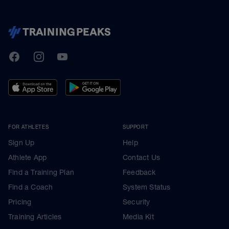
TrainingPeaks
Facebook
Instagram
Youtube
FOR ATHLETES
SUPPORT
Sign Up
Help
Athlete App
Contact Us
Find a Training Plan
Feedback
Find a Coach
System Status
Pricing
Security
Training Articles
Media Kit