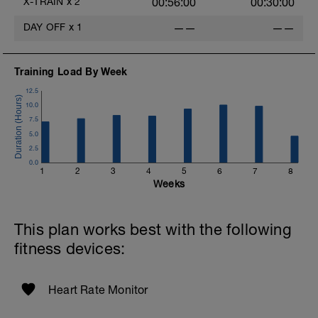
X-TRAIN
x
2
00:56:00
00:30:00
DAY OFF
x
1
——
——
Training Load By Week
12.5
10.0
7.5
5.0
2.5
0.0
1
2
3
4
5
6
7
8
Weeks
This plan works best with the following
fitness devices:
Heart Rate Monitor