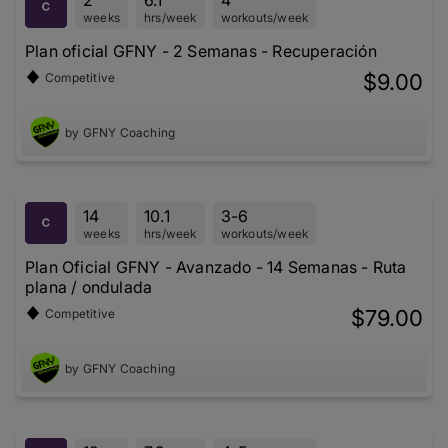
2
6.1
4
weeks
hrs/week
workouts/week
Plan oficial GFNY - 2 Semanas - Recuperación
$9.00
Competitive
by GFNY Coaching
14
10.1
3-6
weeks
hrs/week
workouts/week
Plan Oficial GFNY - Avanzado - 14 Semanas - Ruta
plana / ondulada
$79.00
Competitive
by GFNY Coaching