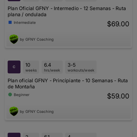
Plan Oficial GFNY - Intermedio - 12 Semanas - Ruta
plana / ondulada
$69.00
Intermediate
by GFNY Coaching
10
6.4
3-5
weeks
hrs/week
workouts/week
Plan oficial GFNY - Principiante - 10 Semanas - Ruta
de Montaña
$59.00
Beginner
by GFNY Coaching