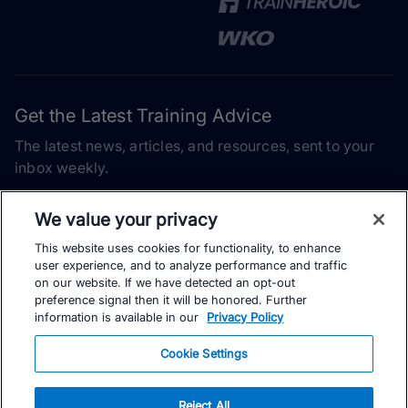
Get the Latest Training Advice
The latest news, articles, and resources, sent to your
inbox weekly.
Email address
We value your privacy
This website uses cookies for functionality, to enhance
Subscribe
user experience, and to analyze performance and traffic
on our website. If we have detected an opt-out
Yes, I would like to receive the latest TrainingPeaks training
preference signal then it will be honored. Further
content as well as updates on TrainingPeaks products, services,
information is available in our
Privacy Policy
and events. I can unsubscribe at any time.
Cookie Settings
Reject All