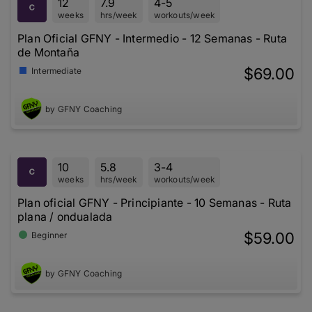
12
7.9
4-5
weeks
hrs/week
workouts/week
Plan Oficial GFNY - Intermedio - 12 Semanas - Ruta
de Montaña
$69.00
Intermediate
by GFNY Coaching
10
5.8
3-4
weeks
hrs/week
workouts/week
Plan oficial GFNY - Principiante - 10 Semanas - Ruta
plana / ondualada
$59.00
Beginner
by GFNY Coaching