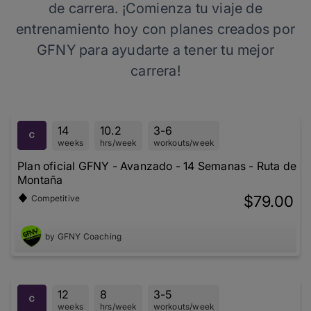
de carrera. ¡Comienza tu viaje de
entrenamiento hoy con planes creados por
GFNY para ayudarte a tener tu mejor
carrera!
14
10.2
3-6
weeks
hrs/week
workouts/week
Plan oficial GFNY - Avanzado - 14 Semanas - Ruta de
Montaña
$79.00
Competitive
by GFNY Coaching
12
8
3-5
weeks
hrs/week
workouts/week