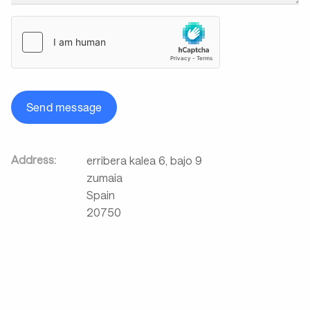
Send message
Address:
erribera kalea 6, bajo 9
zumaia
Spain
20750