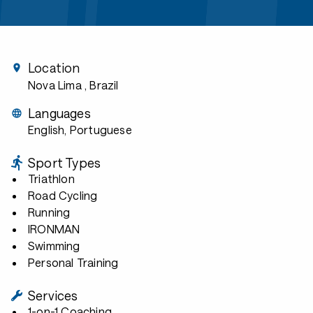
Location
Nova Lima
, Brazil
Languages
English, Portuguese
Sport Types
Triathlon
Road Cycling
Running
IRONMAN
Swimming
Personal Training
Services
1-on-1 Coaching