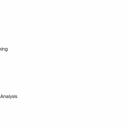
s
king
s
Analysis