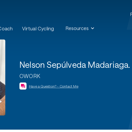
Resources
 Coach
Virtual Cycling
Nelson Sepúlveda Madariaga.
OWORK
Have a Question? - Contact Me