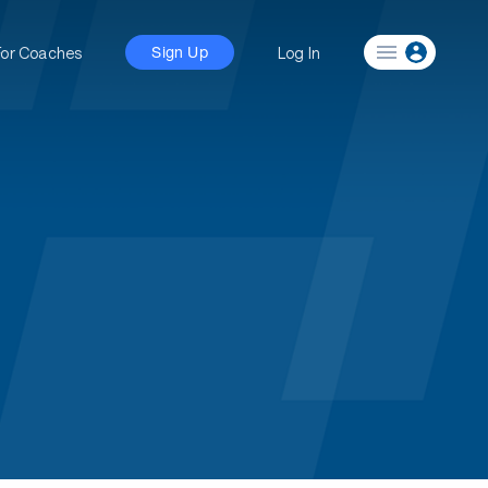
For Coaches
Log In
Sign Up