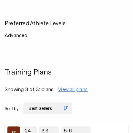
Preferred Athlete Levels
Advanced
Training Plans
Showing 3 of 31 plans
View all plans
Sort by
24
3.3
5-6