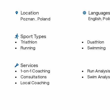
Location
Language
English, Pol
Poznan
, Poland
Sport Types
Triathlon
Duathlon
Running
Swimming
Services
1-on-1 Coaching
Run Analysi
Consultations
Swim Analys
Local Coaching