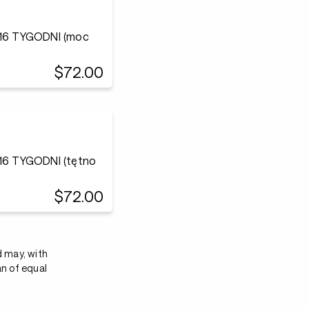
6 TYGODNI (moc
$72.00
6 TYGODNI (tętno
$72.00
d may, with
an of equal