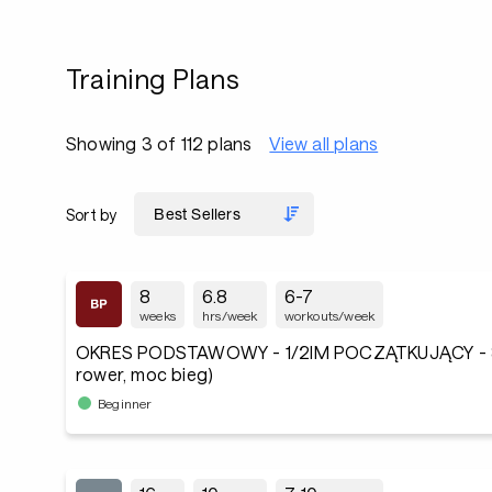
Training Plans
Showing 3 of 112 plans
View all plans
Sort by
8
6.8
6-7
weeks
hrs/week
workouts/week
OKRES PODSTAWOWY - 1/2IM POCZĄTKUJĄCY - 
rower, moc bieg)
Beginner