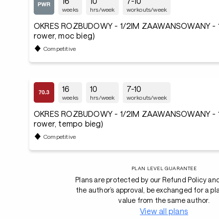
16
10
7-10
weeks
hrs/week
workouts/week
OKRES ROZBUDOWY - 1/2IM ZAAWANSOWANY - 1
rower, moc bieg)
Competitive
16
10
7-10
weeks
hrs/week
workouts/week
OKRES ROZBUDOWY - 1/2IM ZAAWANSOWANY - 1
rower, tempo bieg)
Competitive
PLAN LEVEL GUARANTEE
Plans are protected by our Refund Policy an
the author’s approval, be exchanged for a pl
value from the same author.
View all plans