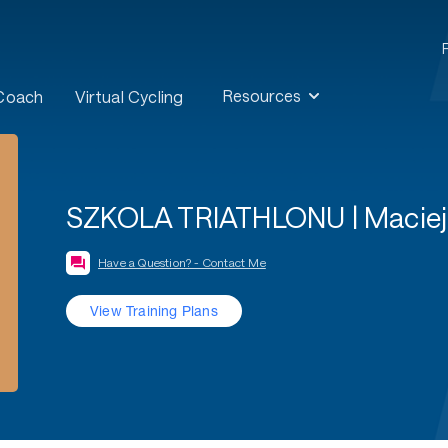
Resources
 Coach
Virtual Cycling
SZKOLA TRIATHLONU | Maciej
Have a Question? - Contact Me
View Training Plans