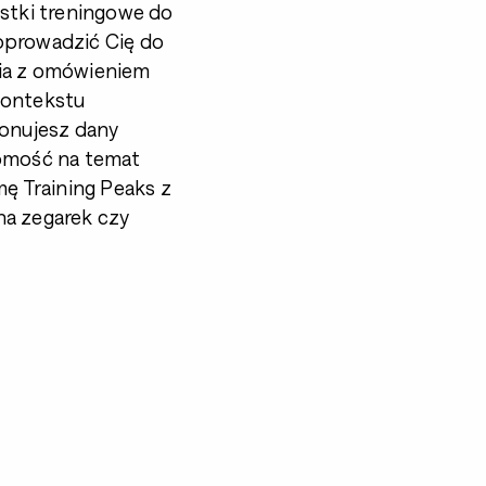
ostki treningowe do
oprowadzić Cię do
nia z omówieniem
kontekstu
konujesz dany
domość na temat
mę Training Peaks z
na zegarek czy