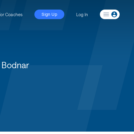
For Coaches
Log In
Sign Up
 Bodnar