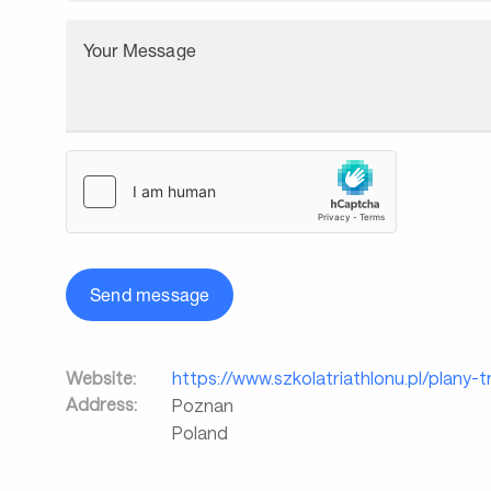
Your Message
Send message
Website:
https://www.szkolatriathlonu.pl/plany-
Address:
Poznan
Poland