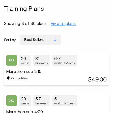
Training Plans
Showing 3 of 30 plans
View all plans
Sort by
20
8.1
6-7
weeks
hrs/week
workouts/week
Marathon sub 3:15
$49.00
Competitive
20
5.7
5
weeks
hrs/week
workouts/week
Marathon sub 4:00