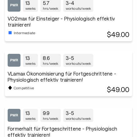
13
5.7
3-4
weeks
hrs/week
workouts/week
VO2max für Einsteiger - Physiologisch effektiv
trainieren!
$49.00
Intermediate
13
8.6
3-5
weeks
hrs/week
workouts/week
VLamax Ökonomisierung für Fortgeschrittene -
Physiologisch effektiv trainieren!
$49.00
Competitive
13
9.9
3-5
weeks
hrs/week
workouts/week
Formerhalt für Fortgeschrittene - Physiologisch
effektiv trainieren!