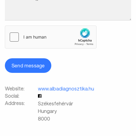
Send message
Website:
www.albadiagnosztika.hu
Social:
Address:
Székesfehérvár
Hungary
8000