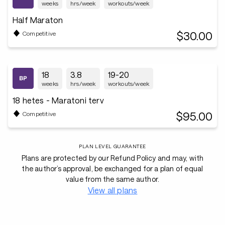
weeks
hrs/week
workouts/week
Half Maraton
$30.00
Competitive
18
3.8
19-20
weeks
hrs/week
workouts/week
18 hetes - Maratoni terv
$95.00
Competitive
PLAN LEVEL GUARANTEE
Plans are protected by our Refund Policy and may, with
the author’s approval, be exchanged for a plan of equal
value from the same author.
View all plans