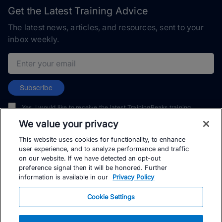
Get the Latest Training Advice
The latest news, articles, and resources, sent to your
inbox weekly.
Email address
Subscribe
Yes, I would like to receive the latest TrainingPeaks training
content as well as updates on TrainingPeaks products, services,
We value your privacy
and events. I can unsubscribe at any time.
This website uses cookies for functionality, to enhance
user experience, and to analyze performance and traffic
on our website. If we have detected an opt-out
preference signal then it will be honored. Further
information is available in our
Privacy Policy
© TrainingPeaks, LLC
Cookie Settings