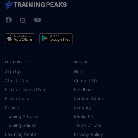
Facebook
Instagram
Youtube
TrainingPeaks
FOR ATHLETES
SUPPORT
Sign Up
Help
Athlete App
Contact Us
Find a Training Plan
Feedback
Find a Coach
System Status
Pricing
Security
Training Articles
Media Kit
Training Guides
Terms of Use
Learning Center
Privacy Policy